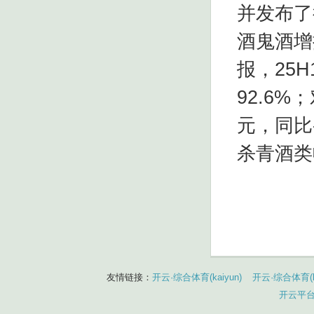
并发布了
酒鬼酒增
报，25H
92.6%
元，同比-
杀青酒类收
友情链接：
开云·综合体育(kaiyun)
开云·综合体育(ka
开云平台