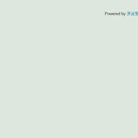
Powered by
开云官网